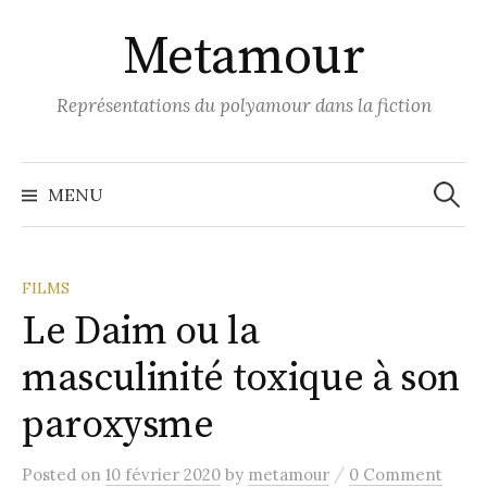
Skip
Metamour
to
content
Représentations du polyamour dans la fiction
Recher
MENU
FILMS
Le Daim ou la
masculinité toxique à son
paroxysme
/
Posted
on
10 février 2020
by
metamour
0 Comment