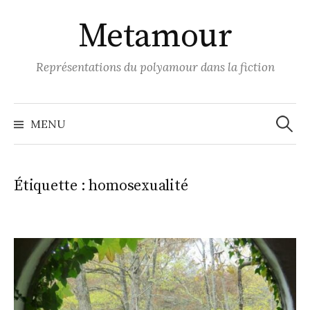
Skip
Metamour
to
content
Représentations du polyamour dans la fiction
Recher
MENU
Étiquette :
homosexualité