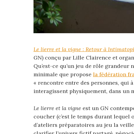
Le lierre et la vigne : Retour à Intimatop
GN) conçu par Lille Clairence et organ
Qu’est-ce qu’un jeu de rôle grandeur na
minimale que propose
la fédération f
« rencontre entre des personnes, qui à
interagissent physiquement, dans un mo
Le lierre et la vigne
est un GN contempor
coucher (c’est le temps durant lequel 
d’ateliers préparatoires au jeu la veill
clarifier l’univers fictif partagé, négoc