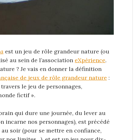
ia
est un jeu de rôle grandeur nature (ou
isé au sein de l’association
eXpérience
.
ture ? Je vais en donner la définition
rançaise de jeux de rôle grandeur nature
:
 travers le jeu de personnages,
nde fictif ».
ain qui dure une journée, du lever au
on incarne nos personnages), est précédé
e au soir (pour se mettre en confiance,
ier nos limites…), et est un jeu pour dix-