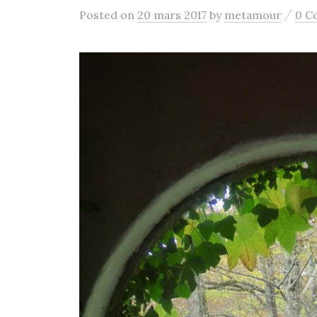
/
Posted
on
20 mars 2017
by
metamour
0 C